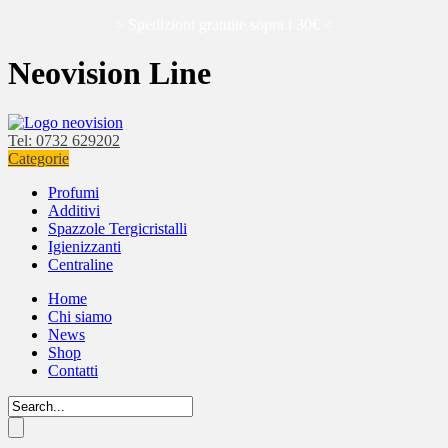
> Spedizioni gratuite sopra i 30€ <
Neovision Line
Tel: 0732 629202
Categorie
Profumi
Additivi
Spazzole Tergicristalli
Igienizzanti
Centraline
Home
Chi siamo
News
Shop
Contatti