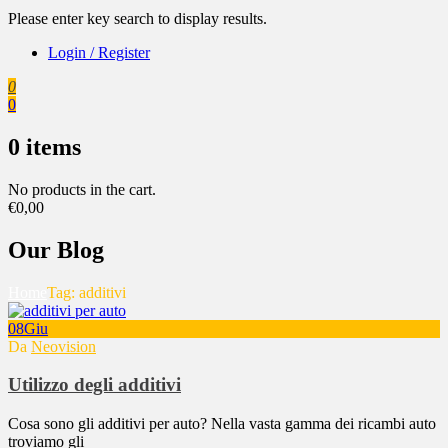
Please enter key search to display results.
Login / Register
0
0
0
items
No products in the cart.
€
0,00
Our Blog
Home
Tag:
additivi
08
Giu
Da
Neovision
Utilizzo degli additivi
Cosa sono gli additivi per auto? Nella vasta gamma dei ricambi auto
troviamo gli