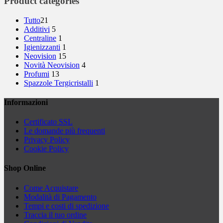
Product categories
Tutto
21
Additivi
5
Centraline
1
Igienizzanti
1
Neovision
15
Novità Neovision
4
Profumi
13
Spazzole Tergicristalli
1
Informazioni
Certificato SSL
Le domande più frequenti
Privacy Policy
Cookie Policy
Shop Online
Come Acquistare
Modalità di Pagamento
Tempi e costi di spedizione
Traccia il tuo ordine