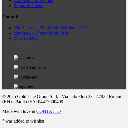
Condizioni di Vendita
Supporto Clienti
Contatti
Via B. Croce, 35 - 60044 Fabriano (AN)
commerciale
@neovisionline.it
0732 629202
© 2025 Gold Line Group S.r.l. - Via Italo Flori 33 - 47922 Rimini
(RN) - Partita IVA: 04477600409
Made with love in
CONTATTO
"
was added to wishlist