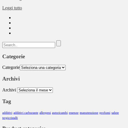
Leggi tutto
Categorie
Categorie
Archivi
Archivi
Tag
additivi
additivi carburante
allergeni
autoricambi
essenze
manutenzione
profumi
salute
tergicristalli