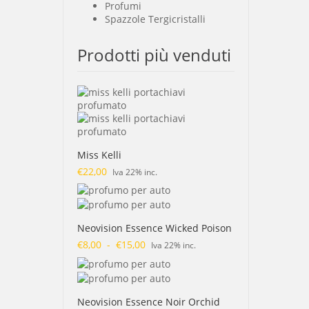
Profumi
Spazzole Tergicristalli
Prodotti più venduti
Miss Kelli
€
22,00
Iva 22% inc.
Neovision Essence Wicked Poison
€
8,00
-
€
15,00
Fascia
Iva 22% inc.
di
prezzo:
da
€8,00
Neovision Essence Noir Orchid