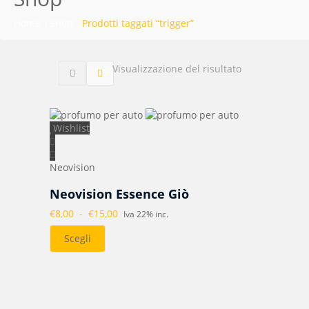
Home
Shop
Prodotti taggati “trigger”
Visualizzazione del risultato
Wishlist
Neovision
Neovision Essence Giò
€
8,00
-
€
15,00
Fascia
Iva 22% inc.
di
Scegli
prezzo:
da
€8,00
a
€15,00