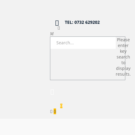
TEL: 0732 629202
Please
enter
key
search
to
display
results.
0
0