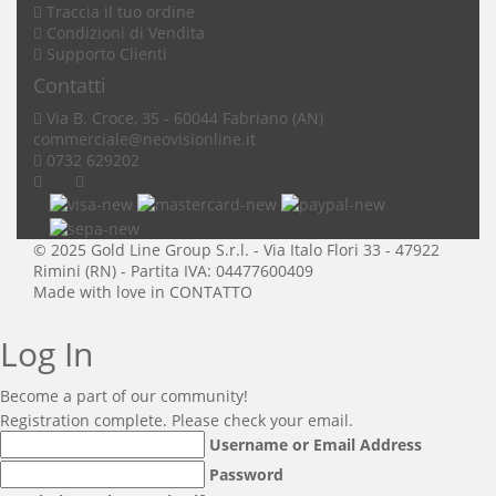
Traccia il tuo ordine
Condizioni di Vendita
Supporto Clienti
Contatti
Via B. Croce, 35 - 60044 Fabriano (AN)
commerciale
@neovisionline.it
0732 629202
© 2025 Gold Line Group S.r.l. - Via Italo Flori 33 - 47922
Rimini (RN) - Partita IVA: 04477600409
Made with love in
CONTATTO
Log In
Become a part of our community!
Registration complete. Please check your email.
Username or Email Address
Password