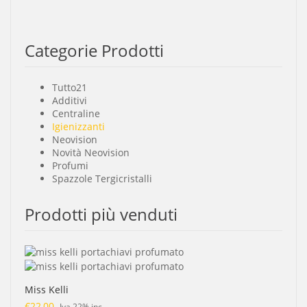
Categorie Prodotti
Tutto
21
Additivi
Centraline
Igienizzanti
Neovision
Novità Neovision
Profumi
Spazzole Tergicristalli
Prodotti più venduti
Miss Kelli
€
22,00
Iva 22% inc.