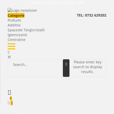
> Spedizioni gratuite sopra i 30€ <
TEL: 0732 629202
Categorie
Profumi
Additivi
Spazzole Tergicristalli
Igienizzanti
Centraline
Please enter key
search to display
results.
0
0