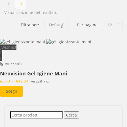
Visualizzazione del risultato
Filtra per:
Default
Per pagina:
12
Wishlist
Igienizzanti
Neovision Gel Igiene Mani
€
3,00
-
€
12,00
Fascia
Iva 22% inc.
di
Scegli
prezzo:
da
€3,00
a
€12,00
Cerca:
Cerca