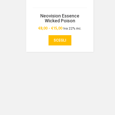
Neovision Essence
Wicked Poison
€
8,00
-
€
15,00
Iva 22% inc.
Fascia
di
SCEGLI
prezzo:
da
€8,00
a
€15,00