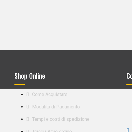
Shop Online
Co
Come Acquistare
Modalità di Pagamento
Tempi e costi di spedizione
Traccia il tuo ordine