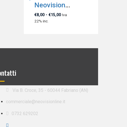
Neovision Essence Noir Orchid
€
8,00
-
€
15,00
Iva
22% inc.
ntatti
Via B. Croce, 35 - 60044 Fabriano (AN)
commerciale
@neovisionline.it
0732 629202