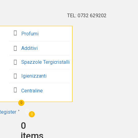
TEL: 0732 629202
Profumi
Additivi
Spazzole Tergicristalli
Igienizzanti
Centraline
0
Register
0
0
items