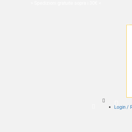
> Spedizioni gratuite sopra i 30€ <
Login / 