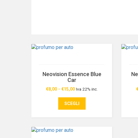
economico
Neovision Essence Blue
Ne
Car
€
8,00
-
€
15,00
Iva 22% inc.
Fascia
Fascia
di
di
SCEGLI
prezzo:
prezzo:
da
da
€8,00
€8,00
a
a
€15,00
€15,00