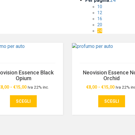
Per pagina:
24
10
12
16
20
24
ovision Essence Black
Neovision Essence No
Opium
Orchid
€
8,00
-
€
15,00
Iva 22% inc.
€
8,00
-
€
15,00
Iva 22% in
Fascia
di
SCEGLI
SCEGLI
prezzo:
da
€8,00
a
€15,00