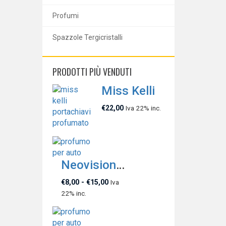
Profumi
Spazzole Tergicristalli
PRODOTTI PIÙ VENDUTI
Miss Kelli
€
22,00
Iva 22% inc.
Neovision Essence Wicked Poison
€
8,00
-
€
15,00
Iva
22% inc.