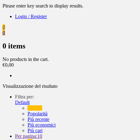
Please enter key search to display results.
Login / Register
0
0
0
items
No products in the cart.
€
0,00
Visualizzazione del risultato
Filtra per:
Default
Default
Popolarità
Più recente
Più economici
Più cari
Per pagina:
10