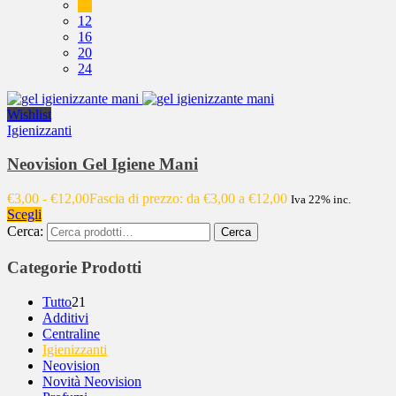
10
12
16
20
24
Wishlist
Igienizzanti
Neovision Gel Igiene Mani
€
3,00
-
€
12,00
Fascia di prezzo: da €3,00 a €12,00
Iva 22% inc.
Scegli
Cerca:
Cerca
Categorie Prodotti
Tutto
21
Additivi
Centraline
Igienizzanti
Neovision
Novità Neovision