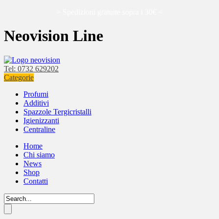
> Spedizioni gratuite sopra i 30€ <
Neovision Line
Tel: 0732 629202
Categorie
Profumi
Additivi
Spazzole Tergicristalli
Igienizzanti
Centraline
Home
Chi siamo
News
Shop
Contatti