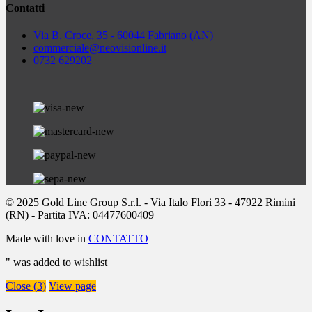
Contatti
Via B. Croce, 35 - 60044 Fabriano (AN)
commerciale
@neovisionline.it
0732 629202
© 2025 Gold Line Group S.r.l. - Via Italo Flori 33 - 47922 Rimini
(RN) - Partita IVA: 04477600409
Made with love in
CONTATTO
"
was added to wishlist
Close (
3
)
View page