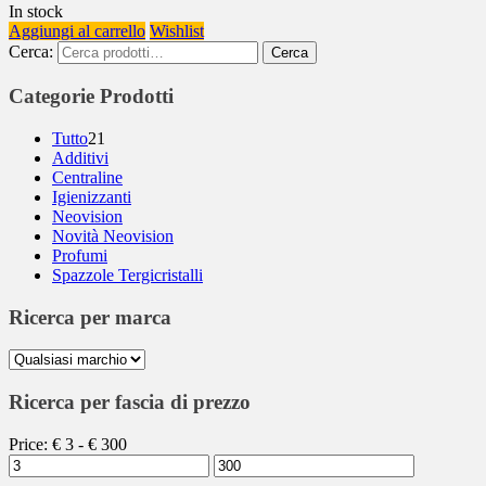
In stock
Aggiungi al carrello
Wishlist
Cerca:
Cerca
Categorie Prodotti
Tutto
21
Additivi
Centraline
Igienizzanti
Neovision
Novità Neovision
Profumi
Spazzole Tergicristalli
Ricerca per marca
Ricerca per fascia di prezzo
Price:
€
3
- €
300